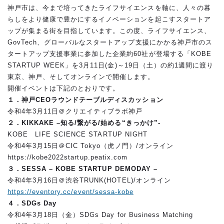
神戸市は、今まで培ってきたライフサイエンスを軸に、人々の暮
らしをより健康で豊かにするイノベーションを起こすスタートア
ップが集まる街を目指しています。この度、ライフサイエンス、
GovTech、グローバルなスタートアップ支援にかかる神戸市のス
タートアップ支援事業に参加した企業約60社が登場する「KOBE
STARTUP WEEK」を3月11日(金)～19日（土）の約1週間に渡り
東京、神戸、そしてオンラインで開催します。
開催イベントは下記のとおりです。
１．神戸CEOラウンドテーブルディスカッション
令和4年3月11日＠クリエイティブラボ神戸
２．KIKKAKE –知る/繋がる/始める“きっかけ”-
KOBE LIFE SCIENCE STARTUP NIGHT
令和4年3月15日＠CIC Tokyo（虎ノ門）/オンライン
https://kobe2022startup.peatix.com
３．SESSA – KOBE STARTUP DEMODAY –
令和4年3月16日＠渋谷TRUNK(HOTEL)/オンライン
https://eventory.cc/event/sessa-kobe
４．SDGs Day
令和4年3月18日（金）SDGs Day for Business Matching