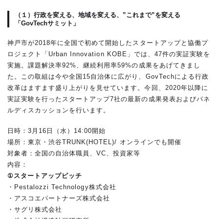
（１）行政を変える、地域を変える、”これまで”を変える
「GovTechサミット」
神戸市が2018年に全国で初めて開始したスタートアップと協働プ
ロジェクト「Urban Innovation KOBE」では、47件の実証実験を
実施。課題解決率92%、継続利用率59%の成果をあげてきまし
た。この取組は今や全国15自治体に広がり、GovTechによる行政
改革はますます盛り上がりを見せています。今回、2020年以降に
実証実験を行ったスタートアップ7社の最新の成果発表およびパネ
ルディスカッションを行います。
日時：3月16日（水）14:00開始
場所：東京・渋谷TRUNK(HOTEL)/ オンラインでも開催
対象者：全国の自治体職員、VC、投資家等
内容：
①スタートアップピッチ
・Pestalozzi Technology株式会社
・アスコエパートナーズ株式会社
・サグリ株式会社