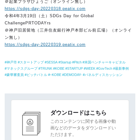
＠起業プラザひょうご（オンライン無し）
https://sdgs-day-20220318.peatix.com
令和4年3月19日（土）SDGs Day for Global
ChallengePRTODAYrs
＠神戸旧居留地（三井住友銀行神戸本部ビル前広場）（オンライ
ン無し）
https://sdgs-day-20220319.peatix.com
神戸市
スタートアップ
SESSA
Startup
Pitch
米国ベンチャーキャピタル
マネックスグループ
TRUNK
KOBE
STARTUP
WEEK
GovTech
最新事例
豪華審査員
ピッチバトル
–KOBE
DEMODAY-
パネルディスカッション
ダウンロードはこちら
このコンテンツに関する画像や動
画などのデータをダウンロードい
ただけます。