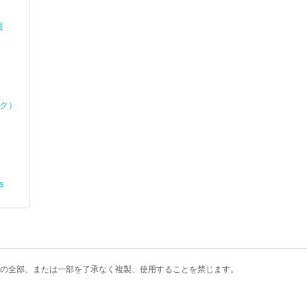
援
ック）
s
の全部、または一部を了承なく複製、使用することを禁じます。