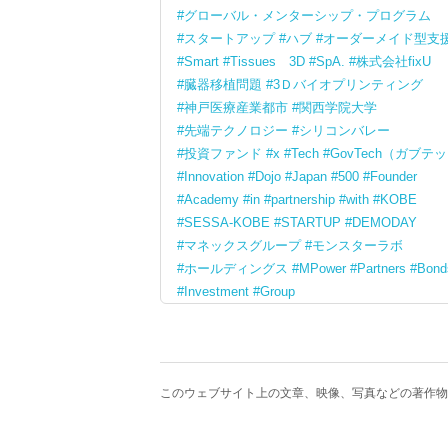
グローバル・メンターシップ・プログラム
スタートアップ
ハブ
オーダーメイド型支
Smart
Tissues 3D
SpA.
株式会社fixU
臓器移植問題
3Ｄバイオプリンティング
神戸医療産業都市
関西学院大学
先端テクノロジー
シリコンバレー
投資ファンド
x
Tech
GovTech（ガブテ
Innovation
Dojo
Japan
500
Founder
Academy
in
partnership
with
KOBE
SESSA-KOBE
STARTUP
DEMODAY
マネックスグループ
モンスターラボ
ホールディングス
MPower
Partners
Bond
Investment
Group
このウェブサイト上の文章、映像、写真などの著作物