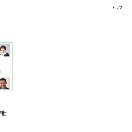
トップ
が世