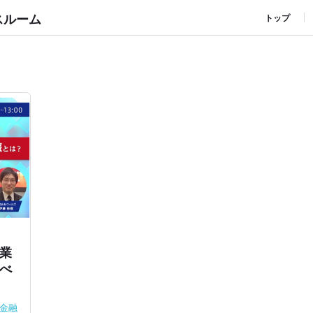
スルーム
トップ
業
るべ
金融