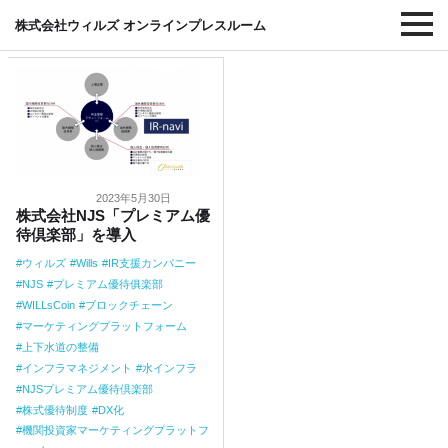
#インフラマネジメント
株式会社ウィルズ オンラインプレスルーム
2023年5月30日
株式会社NJS「プレミアム優
待倶楽部」を導入
ウィルズ
Wills
IR支援カンパニー
NJS
プレミアム優待俱楽部
WILLsCoin
ブロックチェーン
マーケティングプラットフォーム
上下水道の整備
インフラマネジメント
水インフラ
NJSプレミアム優待倶楽部
株式優待制度
DX化
機関投資家マーケティングプラットフ