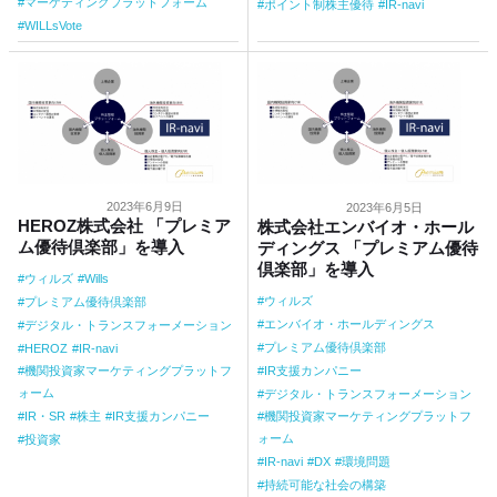
マーケティングプラットフォーム
ポイント制株主優待
IR-navi
WILLsVote
2023年6月9日
2023年6月5日
HEROZ株式会社 「プレミア
株式会社エンバイオ・ホール
ム優待倶楽部」を導入
ディングス 「プレミアム優待
倶楽部」を導入
ウィルズ
Wills
ウィルズ
プレミアム優待倶楽部
エンバイオ・ホールディングス
デジタル・トランスフォーメーション
プレミアム優待倶楽部
HEROZ
IR-navi
IR支援カンパニー
機関投資家マーケティングプラットフ
ォーム
デジタル・トランスフォーメーション
機関投資家マーケティングプラットフ
IR・SR
株主
IR支援カンパニー
ォーム
投資家
IR-navi
DX
環境問題
持続可能な社会の構築