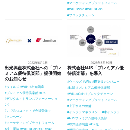
マーケティングプラットフォーム
WILLsVote
WILLsCoin
ブロックチェーン
2023年6月1日
2023年5月30日
出光興産株式会社への「プレ
株式会社NJS「プレミアム優
ミアム優待倶楽部」提供開始
待倶楽部」を導入
のお知らせ
ウィルズ
Wills
IR支援カンパニー
ウィルズ
Wiils
出光興産
NJS
プレミアム優待俱楽部
プレミアム優待倶楽部
DX
WILLsCoin
ブロックチェーン
デジタル・トランスフォーメーショ
マーケティングプラットフォーム
ン）
上下水道の整備
いでみつコネクト
会員登録キ
インフラマネジメント
水インフラ
ャンペーン
NJSプレミアム優待倶楽部
マーケティングプラットフォーム
株式優待制度
DX化
株主優待
WILLsCoin
IR
navi
機関投資家マーケティングプラットフ