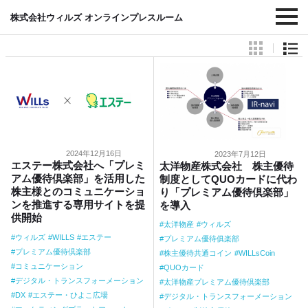
#デジタル・トランスフォーメーション
株式会社ウィルズ オンラインプレスルーム
2024年12月16日
2023年7月12日
エステー株式会社へ「プレミ
太洋物産株式会社 株主優待
アム優待倶楽部」を活用した
制度としてQUOカードに代わ
株主様とのコミュニケーショ
り「プレミアム優待倶楽部」
ンを推進する専用サイトを提
を導入
供開始
太洋物産
ウィルズ
ウィルズ
WILLS
エステー
プレミアム優待俱楽部
プレミアム優待倶楽部
株主優待共通コイン
WILLsCoin
コミュニケーション
QUOカード
デジタル・トランスフォーメーション
太洋物産プレミアム優待倶楽部
DX
エステー・ひよこ広場
デジタル・トランスフォーメーション