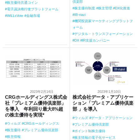
倶楽部
株主優待共通コイン
株主優待制度
株主管理
DX化推進
電子議決権行使プラットフォーム
IR-navi
WILLsVote
金融市場
機関投資家マーケティングプラットフ
ォーム
デジタル・トランスフォーメーション
DX
IR支援カンパニー
2023年2月14日
2023年1月10日
CRGホールディングス株式会
株式会社データ・アプリケー
社「プレミアム優待倶楽部」
ション「プレミアム優待倶楽
を導入 年利回り最大8%超
部 」を導入
の株主優待を実現*
ウィルズ
データ・アプリケーション
ウィルズ
CRGホールディングス
プレミアム優待倶楽部
株主優待
プレミアム優待倶楽部
ポイント制株主優待
株主情報
株主情報の電子化サービス