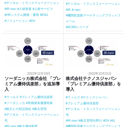
デジタル・トランスフォーメーション
デジタル・トランスフォーメーション
IR-navi
人材派遣
人材サービス
IR
-navi
HRシステム開発・運用
ESG
機関投資家マーケティングプラットフ
ソリューション
DX
ォーム
ACMSシリーズ
2022年12月19日
2022年10月31日
ソーダニッカ株式会社 「プレ
株式会社テクノスジャパン
ミアム優待倶楽部」を追加導
「プレミアム優待倶楽部」を
入
導入
ウィルズ
プレミアム優待倶楽部
ウィルズ
テクノスジャパン
ソーダニッカ
長期保有優遇特典
プレミアム優待倶楽部
デジタル・トランスフォーメーション
株主との対話強化
株主管理
化
デジタル・トランスフォーメーション
化
IR-navi
株主管理分野の
DX
化
機関投資家マーケティングプラットフ
IR-navi
株主優待制度