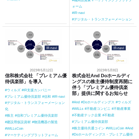
ォーム
IR-navi
デジタル・トランスフォーメーション
2023年5月12日
2023年5月8日
信和株式会社 「プレミアム優
株式会社And Doホールディ
待倶楽部」を導入
ングスの株主優待制度再開に
伴う「プレミアム優待倶楽
ウィルズ
IR支援カンパニー
部」提供に関するお知らせ
プレミアム優待倶楽部
信和
IR-navi
And
Doホールディングス
ウィルズ
デジタル・トランスフォーメーション
WILLs
不動産コンビニ
不動産事業
化
不動産テック企業
不動産
株主
信和プレミアム優待倶楽部
プレミアム優待俱楽部
建設用仮設資材
物流機器の製造
株主優待共通コイン
WILLsCoin
And
WILLsCoin
Doホールディングス・プレミアム優待
マーケティングプラットフォーム