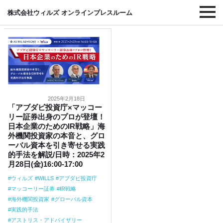
#マッコーリー証券
株式会社ウィルズ オンラインプレスルーム
2025年2月18日
「アブダビ投資庁×マッコー
リー証券出身のプロが登壇！
日本企業のためのIR戦略」海
外機関投資家の本音と、グロ
ーバル資本を引き寄せる実践
的手法を解説/日時：2025年2
月28日(金)16:00-17:00
ウィルズ
WILLS
アブダビ投資庁
マッコーリー証券
IR戦略
海外機関投資家
グローバル資本
実践的手法
アストリス・アドバイザリー