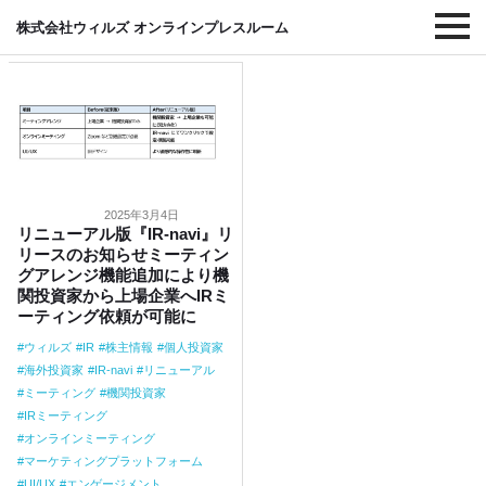
#リニューアル
株式会社ウィルズ オンラインプレスルーム
2025年3月4日
リニューアル版『IR-navi』リ
リースのお知らせミーティン
グアレンジ機能追加により機
関投資家から上場企業へIRミ
ーティング依頼が可能に
ウィルズ
IR
株主情報
個人投資家
海外投資家
IR-navi
リニューアル
ミーティング
機関投資家
IRミーティング
オンラインミーティング
マーケティングプラットフォーム
UI/UX
エンゲージメント