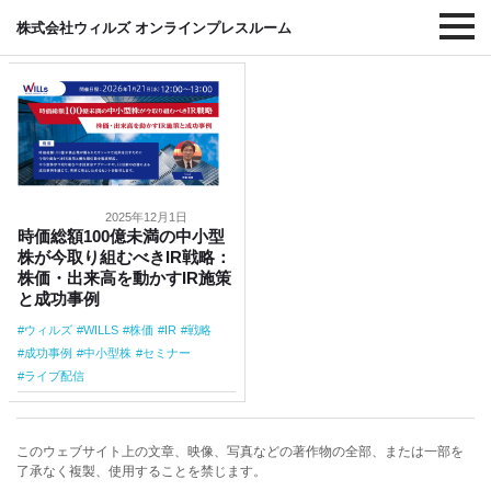
#中小型株
株式会社ウィルズ オンラインプレスルーム
2025年12月1日
時価総額100億未満の中小型
株が今取り組むべきIR戦略：
株価・出来高を動かすIR施策
と成功事例
ウィルズ
WILLS
株価
IR
戦略
成功事例
中小型株
セミナー
ライブ配信
このウェブサイト上の文章、映像、写真などの著作物の全部、または一部を
了承なく複製、使用することを禁じます。