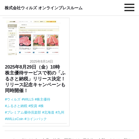
#北海道
株式会社ウィルズ オンラインプレスルーム
2025年8月14日
2025年8月29日（金）10時
株主優待サービスで初の「ふ
るさと納税」リリース決定！
リリース記念キャンペーンも
同時開催！
ウィルズ
WILLS
株主優待
ふるさと納税
投資
株
プレミアム優待倶楽部
北海道
九州
WILLsCoin
コインバック