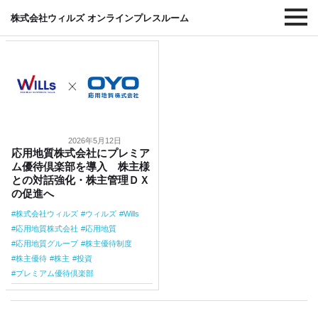
#応用地質株式会社
株式会社ウィルズ オンラインプレスルーム
2026年5月12日
応用地質株式会社にプレミア
ム優待倶楽部を導入 株主様
との対話強化・株主管理ＤＸ
の促進へ
株式会社ウィルズ
ウィルズ
Wills
応用地質株式会社
応用地質
応用地質グループ
株主優待制度
株主優待
株主
投資
プレミアム優待倶楽部