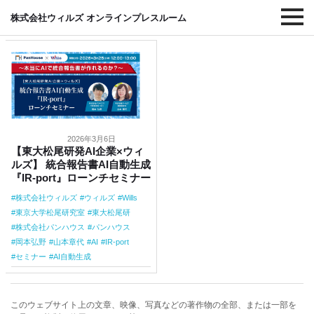
#東大松尾研
株式会社ウィルズ オンラインプレスルーム
2026年3月6日
【東大松尾研発AI企業×ウィ
ルズ】 統合報告書AI自動生成
『IR-port』ローンチセミナー
株式会社ウィルズ
ウィルズ
Wills
東京大学松尾研究室
東大松尾研
株式会社パンハウス
パンハウス
岡本弘野
山本章代
AI
IR-port
セミナー
AI自動生成
このウェブサイト上の文章、映像、写真などの著作物の全部、または一部を