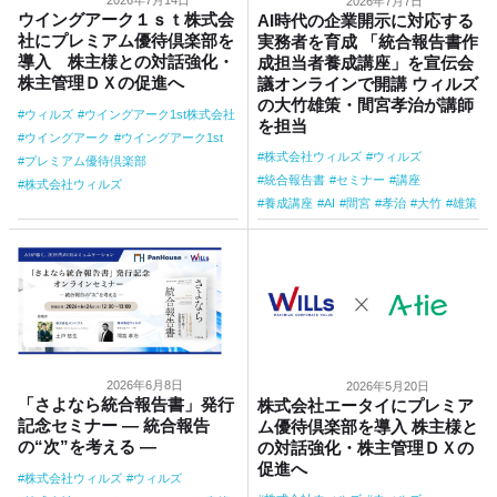
2026年7月14日
2026年7月7日
ウイングアーク１ｓｔ株式会
AI時代の企業開示に対応する
社にプレミアム優待倶楽部を
実務者を育成 「統合報告書作
導入 株主様との対話強化・
成担当者養成講座」を宣伝会
株主管理ＤＸの促進へ
議オンラインで開講 ウィルズ
の大竹雄策・間宮孝治が講師
ウィルズ
ウイングアーク1st株式会社
を担当
ウイングアーク
ウイングアーク1st
株式会社ウィルズ
ウィルズ
プレミアム優待倶楽部
統合報告書
セミナー
講座
株式会社ウィルズ
養成講座
AI
間宮
孝治
大竹
雄策
2026年6月8日
2026年5月20日
「さよなら統合報告書」発行
株式会社エータイにプレミア
記念セミナー ― 統合報告
ム優待倶楽部を導入 株主様と
の“次”を考える ―
の対話強化・株主管理ＤＸの
促進へ
株式会社ウィルズ
ウィルズ