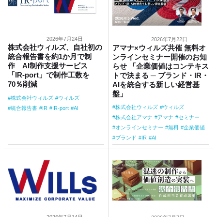
2026年7月24日
2026年7月22日
株式会社ウィルズ、自社初の
アマナ×ウィルズ共催 無料オ
統合報告書を約1か月で制
ンラインセミナー開催のお知
作 AI制作支援サービス
らせ 「企業価値はコンテキス
「IR-port」で制作工数を
トで決まる ─ ブランド・IR・
70％削減
AIを統合する新しい経営基
盤」
株式会社ウィルズ
ウィルズ
株式会社ウィルズ
ウィルズ
統合報告書
IR
IR-port
AI
株式会社アマナ
アマナ
セミナー
オンラインセミナー
無料
企業価値
ブランド
IR
AI