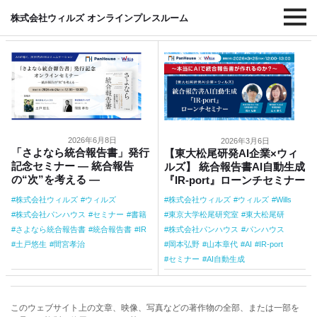
#株式会社パンハウス
株式会社ウィルズ オンラインプレスルーム
2026年6月8日
2026年3月6日
「さよなら統合報告書」発行
【東大松尾研発AI企業×ウィ
記念セミナー ― 統合報告
ルズ】 統合報告書AI自動生成
の“次”を考える ―
『IR-port』ローンチセミナー
株式会社ウィルズ
ウィルズ
株式会社ウィルズ
ウィルズ
Wills
株式会社パンハウス
セミナー
書籍
東京大学松尾研究室
東大松尾研
さよなら統合報告書
統合報告書
IR
株式会社パンハウス
パンハウス
土戸悠生
間宮孝治
岡本弘野
山本章代
AI
IR-port
セミナー
AI自動生成
このウェブサイト上の文章、映像、写真などの著作物の全部、または一部を