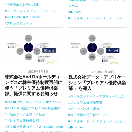
持続可能な社会の構築
ォーム
マーケティングプラットフォーム
IR-navi
WILLsVote
WILLsCoin
デジタル・トランスフォーメーション
ブロックチェーン
2023年5月8日
2023年1月10日
株式会社And Doホールディ
株式会社データ・アプリケー
ングスの株主優待制度再開に
ション「プレミアム優待倶楽
伴う「プレミアム優待倶楽
部 」を導入
部」提供に関するお知らせ
ウィルズ
データ・アプリケーション
And
Doホールディングス
ウィルズ
プレミアム優待倶楽部
WILLs
不動産コンビニ
不動産事業
ポイント制株主優待
不動産テック企業
不動産
株主情報の電子化サービス
プレミアム優待俱楽部
デジタル・トランスフォーメーション
株主優待共通コイン
WILLsCoin
And
IR
-navi