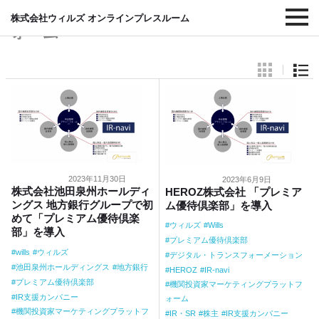
#機関投資家マーケティングプラットフ
株式会社ウィルズ オンラインプレスルーム
ォーム
2023年11月30日
2023年6月9日
株式会社池田泉州ホールディ
HEROZ株式会社 「プレミア
ングス 地方銀行グループで初
ム優待倶楽部」を導入
めて「プレミアム優待倶楽
ウィルズ
Wills
部」を導入
プレミアム優待倶楽部
wills
ウィルズ
デジタル・トランスフォーメーション
池田泉州ホールディングス
地方銀行
HEROZ
IR-navi
プレミアム優待倶楽部
機関投資家マーケティングプラットフ
IR支援カンパニー
ォーム
機関投資家マーケティングプラットフ
IR・SR
株主
IR支援カンパニー