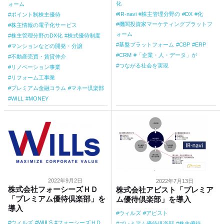
化
ォーム
IR-navi
株主管理分野の
DX
化
ポイント制株主優待
機関投資家マーケティングプラットフ
株主情報の電子化サービス
ォーム
株主管理分野のDX化
株式優待制度
基盤プラットフォーム
CBP
ERP
マンションなどの開発・分譲
CRM
「企業・人・データ」が
不動産売買・賃貸仲介
つながる社会を実現
リノベーション事業
リフォーム工事業
プレミアム金融コラム
マネー倶楽部
WILL
MONEY
2022年9月2日
2022年7月13日
株式会社フォーシーズＨＤ
株式会社アビスト「プレミア
「プレミアム優待倶楽部」を
ム優待倶楽部」を導入
導入
ウィルズ
アビスト
ウィルズ
WIILS
フォーシーズＨＤ
プレミアム優待倶楽部
株主優待