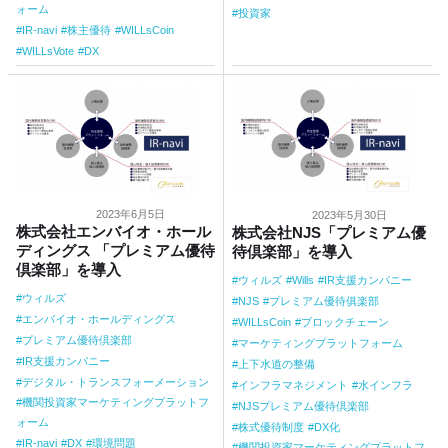
ォーム
投資家
IR-navi
株主優待
WILLsCoin
WILLsVote
DX
2023年6月5日
2023年5月30日
株式会社エンバイオ・ホール
株式会社NJS「プレミアム優
ディングス 「プレミアム優待
待倶楽部」を導入
倶楽部」を導入
ウィルズ
Wills
IR支援カンパニー
ウィルズ
NJS
プレミアム優待俱楽部
エンバイオ・ホールディングス
WILLsCoin
ブロックチェーン
プレミアム優待倶楽部
マーケティングプラットフォーム
IR支援カンパニー
上下水道の整備
デジタル・トランスフォーメーション
インフラマネジメント
水インフラ
機関投資家マーケティングプラットフ
NJSプレミアム優待倶楽部
ォーム
株式優待制度
DX化
IR-navi
DX
環境問題
機関投資家マーケティングプラットフ