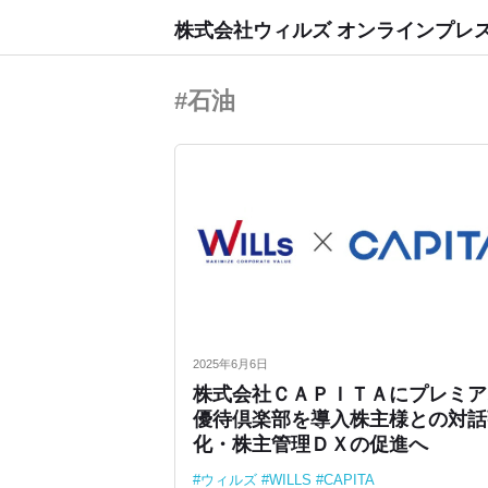
株式会社ウィルズ オンラインプレ
#石油
2025年6月6日
株式会社ＣＡＰＩＴＡにプレミア
優待倶楽部を導入株主様との対話
化・株主管理ＤＸの促進へ
ウィルズ
WILLS
CAPITA