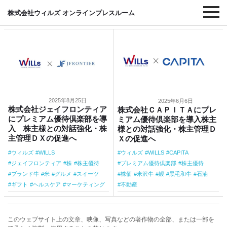
#米
株式会社ウィルズ オンラインプレスルーム
2025年8月25日
2025年6月6日
株式会社ジェイフロンティア
株式会社ＣＡＰＩＴＡにプレ
にプレミアム優待倶楽部を導
ミアム優待倶楽部を導入株主
入 株主様との対話強化・株
様との対話強化・株主管理Ｄ
主管理ＤＸの促進へ
Ｘの促進へ
ウィルズ
WILLS
ウィルズ
WILLS
CAPITA
ジェイフロンティア
株
株主優待
プレミアム優待倶楽部
株主優待
ブランド牛
米
グルメ
スイーツ
株価
米沢牛
鰻
黒毛和牛
石油
ギフト
ヘルスケア
マーケティング
不動産
このウェブサイト上の文章、映像、写真などの著作物の全部、または一部を