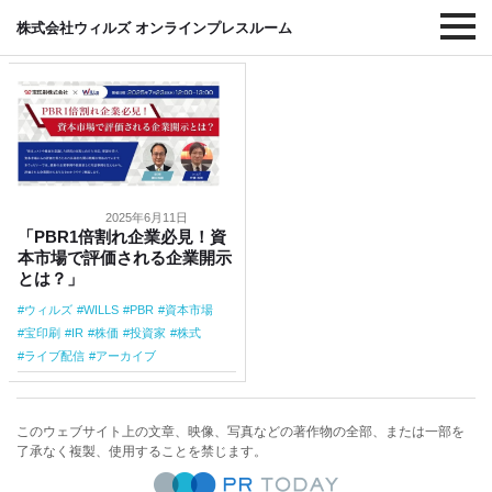
#資本市場
株式会社ウィルズ オンラインプレスルーム
2025年6月11日
「PBR1倍割れ企業必見！資
本市場で評価される企業開示
とは？」
ウィルズ
WILLS
PBR
資本市場
宝印刷
IR
株価
投資家
株式
ライブ配信
アーカイブ
このウェブサイト上の文章、映像、写真などの著作物の全部、または一部を
了承なく複製、使用することを禁じます。