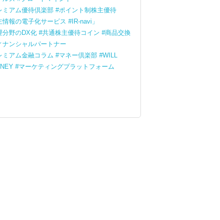
レミアム優待倶楽部
ポイント制株主優待
主情報の電子化サービス
IR-navi」
理分野のDX化
共通株主優待コイン
商品交換
ィナンシャルパートナー
レミアム金融コラム
マネー倶楽部
WILL
NEY
マーケティングプラットフォーム