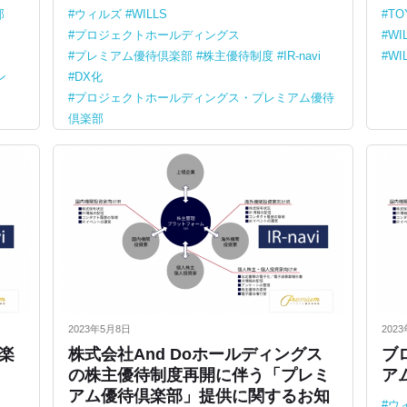
部
ウィルズ
WILLS
T
プロジェクトホールディングス
WI
プレミアム優待倶楽部
株主優待制度
IR-navi
WI
ン
DX化
プロジェクトホールディングス・プレミアム優待
倶楽部
2023年5月8日
202
楽
株式会社And Doホールディングス
ブ
の株主優待制度再開に伴う「プレミ
ア
アム優待倶楽部」提供に関するお知
ウ