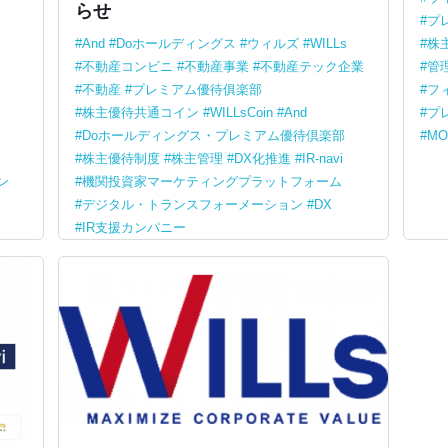
らせ
プ
And
Doホールディングス
ウィルズ
WILLs
株
不動産コンビニ
不動産事業
不動産テック企業
管
不動産
プレミアム優待俱楽部
フ
株主優待共通コイン
WILLsCoin
And
プ
Doホールディングス・プレミアム優待倶楽部
MO
株主優待制度
株主管理
DX化推進
IR-navi
ン
機関投資家マーケティングプラットフォーム
デジタル・トランスフォーメーション
DX
IR支援カンパニー