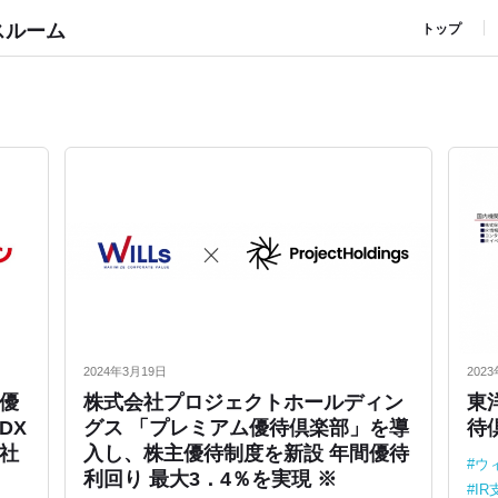
スルーム
トップ
2024年3月19日
202
優
株式会社プロジェクトホールディン
東
DX
グス 「プレミアム優待倶楽部」を導
待
社
入し、株主優待制度を新設 年間優待
ウ
利回り 最大3．4％を実現 ※
I