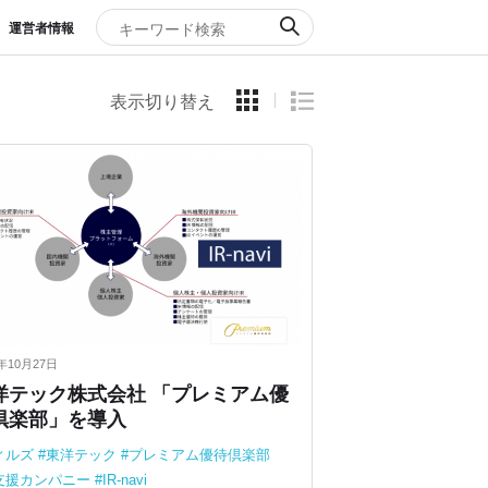
運営者情報
表示切り替え
3年10月27日
洋テック株式会社 「プレミアム優
倶楽部」を導入
ィルズ
東洋テック
プレミアム優待倶楽部
R支援カンパニー
IR-navi