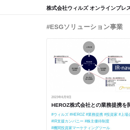
株式会社ウィルズ オンラインプレ
#ESGソリューション事業
2023年6月9日
HEROZ株式会社との業務提携を
ウィルズ
HEROZ
業務提携
投資家
上場
IR支援カンパニー
株主優待制度
機関投資家マーケティングツール