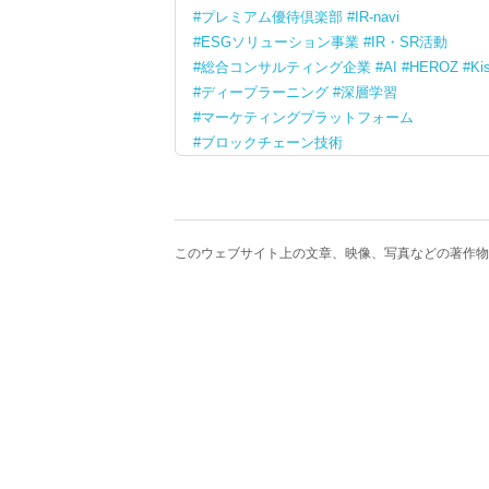
プレミアム優待倶楽部
IR-navi
ESGソリューション事業
IR・SR活動
総合コンサルティング企業
AI
HEROZ
Ki
ディープラーニング
深層学習
マーケティングプラットフォーム
ブロックチェーン技術
このウェブサイト上の文章、映像、写真などの著作物