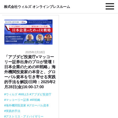
#IR戦略
株式会社ウィルズ オンラインプレスルーム
2025年2月18日
「アブダビ投資庁×マッコー
リー証券出身のプロが登壇！
日本企業のためのIR戦略」海
外機関投資家の本音と、グロ
ーバル資本を引き寄せる実践
的手法を解説/日時：2025年2
月28日(金)16:00-17:00
ウィルズ
WILLS
アブダビ投資庁
マッコーリー証券
IR戦略
海外機関投資家
グローバル資本
実践的手法
アストリス・アドバイザリー