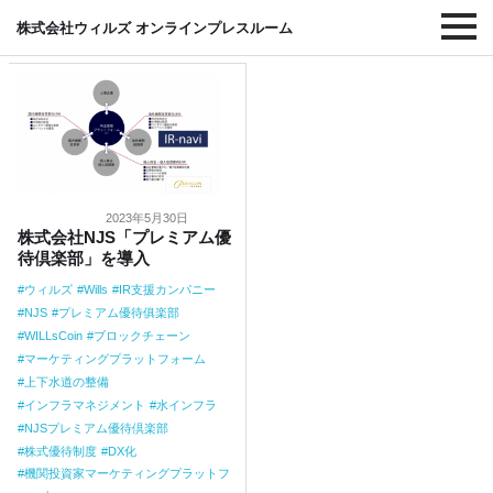
#NJSプレミアム優待倶楽部
株式会社ウィルズ オンラインプレスルーム
2023年5月30日
株式会社NJS「プレミアム優
待倶楽部」を導入
ウィルズ
Wills
IR支援カンパニー
NJS
プレミアム優待俱楽部
WILLsCoin
ブロックチェーン
マーケティングプラットフォーム
上下水道の整備
インフラマネジメント
水インフラ
NJSプレミアム優待倶楽部
株式優待制度
DX化
機関投資家マーケティングプラットフ