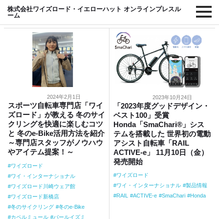
#ACTIVE-e
株式会社ワイズロード・イエローハット オンラインプレスル
ーム
2024年2月1日
2023年10月24日
スポーツ自転車専門店「ワイ
「2023年度グッドデザイン・
ズロード」が教える 冬のサイ
ベスト100」受賞
クリングを快適に楽しむコツ
Honda「SmaChari®」シス
と 冬のe-Bike活用方法を紹介
テムを搭載した 世界初の電動
～専門店スタッフがノウハウ
アシスト自転車「RAIL
やアイテム提案！～
ACTIVE-e」 11月10日（金）
発売開始
ワイズロード
ワイズロード
ワイ・インターナショナル
ワイ・インターナショナル
製品情報
ワイズロード川崎ウェア館
RAIL
ACTIVE-e
SmaChari
Honda
ワイズロード新橋店
冬のサイクリング
冬のe-Bike
カペルミュール
パールイズミ