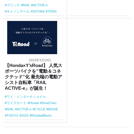
ブリンヤ
RAIL
ACTIVE-e
キャノンデール
VOTANI
TERN
2023年3月29日
【Honda×Y’sRoad】 人気ス
ポーツバイクを‟電動＆コネ
クテッド”化 最先端の電動ア
シスト自転車「RAIL
ACTIVE-e」が誕生！
ワイ・インターナショナル
ワイズロード
Honda
SmaChari
RAIL
ACTIVE-e
CYCLE
MODE
TOKYO
2023
KhodaaBloom