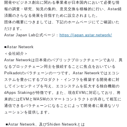
開発やビジネス創出に関わる事業者が日本国内において必要な情
報の調査・研究、知見の集約、意見交換を積極的に行い、Astar経
済圏のさらなる発展を目指すために設立されました。
団体の概要につきましては、下記のホームページにてご確認いた
だけます。
Astar Japan Lab公式ページ：
https://japan.astar.network/
■Astar Network
＜会社紹介＞
Astar Networkは日本発のパブリックブロックチェーンであり、異
なるブロックチェーン同士を接続することに焦点をおいている
Polkadotのパラチェーンの一つです。Astar Networkではエコシ
ステムを豊かにするプロダクト・インフラを構築する開発者に対
してインセンティブを与え、エコシステムを拡大する独自機能の
dApps Stakingが特徴です。また、現在EVMに対応しており、将
来的にはEVMとWASMのスマートコントラクトが共存して相互に
通信できるパラチェーンになることによって開発者に最適なソリ
ューションを提供します。
■Astar Network、及びShiden Networkとは