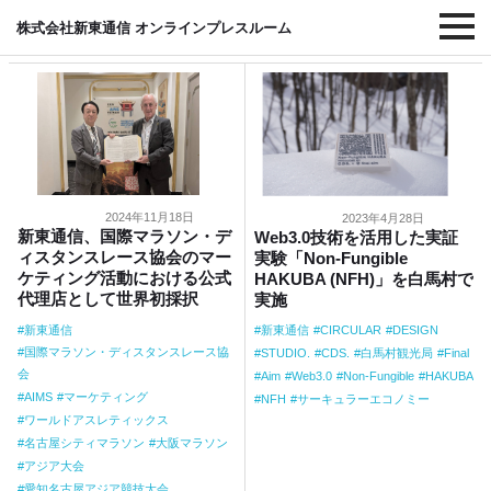
#Aim
株式会社新東通信 オンラインプレスルーム
2024年11月18日
2023年4月28日
新東通信、国際マラソン・デ
Web3.0技術を活用した実証
ィスタンスレース協会のマー
実験「Non-Fungible
ケティング活動における公式
HAKUBA (NFH)」を白馬村で
代理店として世界初採択
実施
新東通信
新東通信
CIRCULAR
DESIGN
国際マラソン・ディスタンスレース協
STUDIO.
CDS.
白馬村観光局
Final
会
Aim
Web3.0
Non-Fungible
HAKUBA
AIMS
マーケティング
NFH
サーキュラーエコノミー
ワールドアスレティックス
名古屋シティマラソン
大阪マラソン
アジア大会
愛知名古屋アジア競技大会