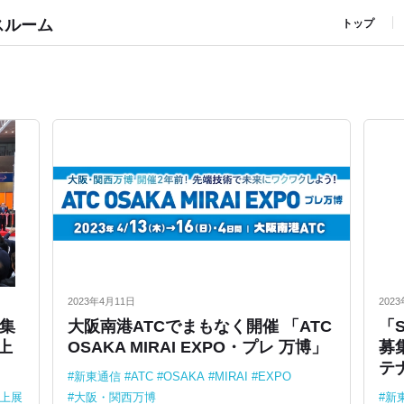
スルーム
トップ
2023年4月11日
202
集
⼤阪南港ATCでまもなく開催 「ATC
「S
上
OSAKA MIRAI EXPO・プレ 万博」
募
テ
新東通信
ATC
OSAKA
MIRAI
EXPO
上展
⼤阪・関⻄万博
新