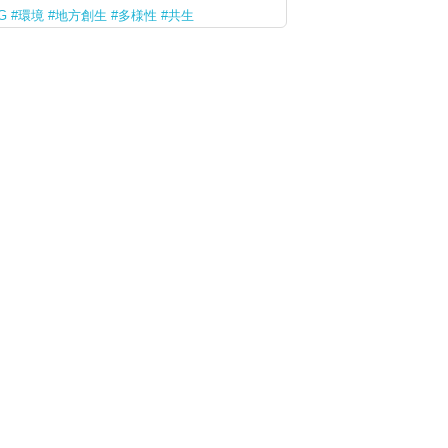
G
環境
地方創生
多様性
共生