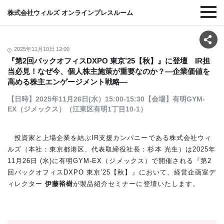
株式会社ウィルズ オンラインプレスルーム
2025年11月10日 12:00
『第2回バックオフィスDXPO 東京’25【秋】』に登壇 IR担
当必見！なぜ今、個人株主施策が重要なのか？―企業価値を
高める株主エンゲージメント戦略―
【日時】2025年11月26日(水）15:00-15:30【会場】有明GYM-
EX（ジメックス）（江東区有明1丁目10-1）
投資家と上場企業を結ぶIR支援カンパニーである株式会社ウィ
ルズ（本社：東京都港区、代表取締役社長：杉本 光生）は2025年
11月26日 (水)に有明GYM-EX（ジメックス）で開催される『第2
回バックオフィスDXPO 東京’25【秋】』において、経営企画室デ
ィレクター
伊藤裕樹
が製品紹介セミナーに登壇いたします。