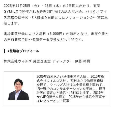
2025年11月25日（火）・26日（水）の2日間にわたり、有明
GYM-EXで開催される管理部門向けの総合展示会。バックオフィ
ス業務の効率化・DX推進を目的としたソリューションが一堂に集
結します。
来場事前登録により入場料（5,000円）が無料となり、出展企業と
の事前商談予約や名刺データ交換なども可能です。
■登壇者プロフィール
株式会社ウィルズ 経営企画室 ディレクター 伊藤 裕樹
2009年西村あさひ法律事務所入所 。2013年株
式会社ウィルズ入社 。西村あさひ法律事務所
を経て、ウィルズ入社後は企業規模を問わず、
IR分野でのコンサルテーションを実施し、経営
計画の策定など経営・IR戦略を提案 。2017年
からIPO担当を経て、2018年から経営企画室デ
ィレクターとして従事