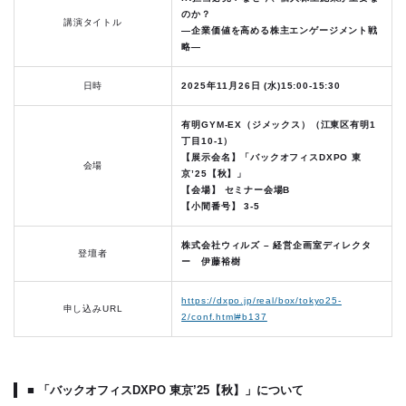
のか？
講演タイトル
―企業価値を高める株主エンゲージメント戦
略―
日時
2025年11月26日 (水)15:00-15:30
有明GYM-EX（ジメックス）（江東区有明1
丁目10-1）
【展示会名】「バックオフィスDXPO 東
会場
京’25【秋】」
【会場】 セミナー会場B
【小間番号】 3-5
株式会社ウィルズ – 経営企画室ディレクタ
登壇者
ー 伊藤裕樹
https://dxpo.jp/real/box/tokyo25-
申し込みURL
2/conf.html#b137
■ 「バックオフィスDXPO 東京’25【秋】」について