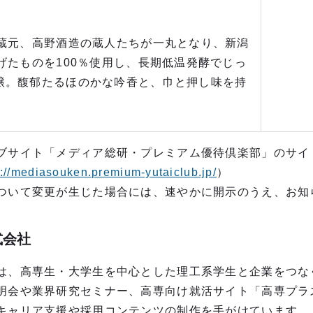
の蔵元、高野酒造の蔵人たちが一丸となり、新潟
げたものを100％使用し、長期低温発酵でじっ
醸。馥郁たるほのかな吟香と、巾と押し味を持
。
サイト「メディア総研・プレミアム優待倶楽部」のサイト公
s://mediasouken.premium-yutaiclub.jp/
）
いて変更が生じた場合には、速やかに開示のうえ、お知
式会社
、高専生・大学生を中心とした理工系学生と企業をつな
明会や業界研究セミナー、高専向け就活サイト「高専プラ
キャリア支援や採用コンテンツの制作を手がけています。