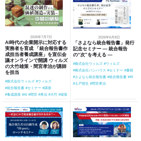
2026年7月7日
2026年6月8日
AI時代の企業開示に対応する
「さよなら統合報告書」発行
実務者を育成 「統合報告書作
記念セミナー ― 統合報告
成担当者養成講座」を宣伝会
の“次”を考える ―
議オンラインで開講 ウィルズ
株式会社ウィルズ
ウィルズ
の大竹雄策・間宮孝治が講師
株式会社パンハウス
セミナー
書籍
を担当
さよなら統合報告書
統合報告書
IR
株式会社ウィルズ
ウィルズ
土戸悠生
間宮孝治
統合報告書
セミナー
講座
養成講座
AI
間宮
孝治
大竹
雄策