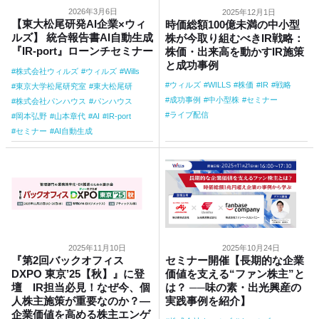
2026年3月6日
2025年12月1日
【東大松尾研発AI企業×ウィ
時価総額100億未満の中小型
ルズ】 統合報告書AI自動生成
株が今取り組むべきIR戦略：
『IR-port』ローンチセミナー
株価・出来高を動かすIR施策
と成功事例
株式会社ウィルズ
ウィルズ
Wills
ウィルズ
WILLS
株価
IR
戦略
東京大学松尾研究室
東大松尾研
成功事例
中小型株
セミナー
株式会社パンハウス
パンハウス
ライブ配信
岡本弘野
山本章代
AI
IR-port
セミナー
AI自動生成
2025年11月10日
2025年10月24日
『第2回バックオフィス
セミナー開催【長期的な企業
DXPO 東京’25【秋】』に登
価値を支える“ファン株主”と
壇 IR担当必見！なぜ今、個
は？ ──味の素・出光興産の
人株主施策が重要なのか？―
実践事例を紹介】
企業価値を高める株主エンゲ