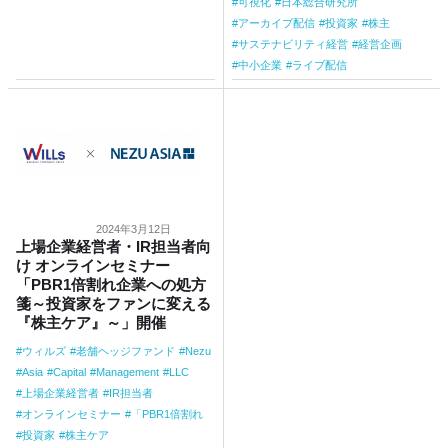
可視化
日本総合研究所
アーカイブ配信
投資家
株主
サステナビリティ経営
経営企画
中小企業
ライブ配信
2024年3月12日
上場企業経営者・IR担当者向
け オンラインセミナー
「PBR1倍割れ企業への処方
箋～投資家をファンに変える
『株主ケア』～」開催
ウィルズ
老舗ヘッジファンド
Nezu
Asia
Capital
Management
LLC
上場企業経営者
IR担当者
オンラインセミナー
「PBR1倍割れ
投資家
株主ケア