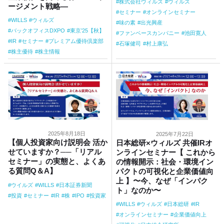
株式会社ウィルズ
ウィルズ
ージメント戦略―
セミナー
オンラインセミナー
WILLS
ウィルズ
味の素
出光興産
バックオフィスDXPO
東京’25【秋】
ファンベースカンパニー
池田寛人
IR
セミナー
プレミアム優待倶楽部
石塚健司
村上康弘
株主優待
株主情報
2025年8月18日
2025年7月22日
【個人投資家向け説明会 活か
日本総研×ウィルズ 共催IRオ
せていますか？──「リアル
ンラインセミナー【 これから
セミナー」の実態と、よくあ
の情報開示：社会・環境イン
る質問Q＆A】
パクトの可視化と企業価値向
上 】〜今、なぜ「インパク
ウイルズ
WILLS
日本証券新聞
ト」なのか〜
投資
セミナー
IR
株
IPO
投資家
WILLS
ウィルズ
日本総研
IR
オンラインセミナー
企業価値向上