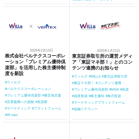
2025年2月13日
2025年1月21日
株式会社ベルテクスコーポレ
東京証券取引所の運営メディ
ーション「プレミアム優待倶
ア「東証マネ部！」とのコン
楽部」を活用した株主優待制
テンツ連携のお知らせ
度を新設
ウィルズ
WILLS
東京証券取引所
ウィルズ
東証マネ部！
コンテンツ連携
ベルテクスコーポレーション
プレミアム優待倶楽部
NISA
投資
プレミアム優待倶楽部
被災地支援
資産形成
株主優待
株式投資
災害復興への貢献
投資家
マーケティングプラットフォーム
マーケティング
プラットフォーム
金融リテラシー
IR-navi