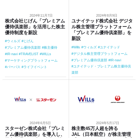
2024年11月7日
2024年8月9日
株式会社じげん「プレミアム
ユナイテッド株式会社 デジタ
優待倶楽部」を活用した株主
ル株主管理プラットフォーム
優待制度を新設
「プレミアム優待倶楽部」を
新設
ウィルズ
じげん
Wills
ウィルズ
ユナイテッド
プレミアム優待倶楽部
株主優待
デジタル株主管理プラットフォーム
IR-navi
TRAVELIST
WILLs
プレミアム優待倶楽部
IR-navi
マーケティングプラットフォーム
ユナイテッド・プレミアム株主優待倶
パーパス
ライフイベント
楽部
2024年6月5日
2024年5月17日
スターゼン株式会社「プレミ
株主数45万人超を誇る
アム優待倶楽部」を導入し、
JAL（日本航空）が株主管理