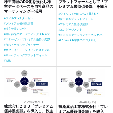
株主管理のDX化を強化し株
プラットフォームとして「プ
主データベースを自社商品の
レミアム優待倶楽部」を導入
マーケティングへ活用
ウィルズ
wills
JAL
日本航空
ウィルズ
スターゼン
株主管理プラットフォーム
プレミアム優待倶楽部
プレミアム優待倶楽部
株主管理のDX化
エンゲージメント
自社商品のマーケティング
IR-navi
コミュニケーションチャネル
DX
スターゼン・プレミアム優待倶楽部
IR-navi
IR業務のデジタル化
食のトータルサプライヤー
サプライチェーン
ビジネスモデル
マーケティングプラットフォーム
Wills
2024年2月21日
2024年1月15日
株式会社ＺＵＵ「プレミアム
扶桑薬品工業株式会社「プレ
優待倶楽部」を導入し、株主
ミアム優待倶楽部」を導入