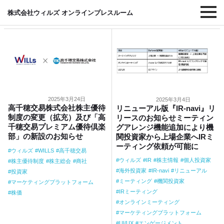
#プラットフォーム
株式会社ウィルズ オンラインプレスルーム
2025年3月24日
2025年3月4日
高千穂交易株式会社株主優待
リニューアル版『IR-navi』リ
制度の変更（拡充）及び「高
リースのお知らせミーティン
千穂交易プレミアム優待倶楽
グアレンジ機能追加により機
部」の新設のお知らせ
関投資家から上場企業へIRミ
ーティング依頼が可能に
ウィルズ
WILLS
高千穂交易
ウィルズ
IR
株主情報
個人投資家
株主優待制度
株主総会
商社
海外投資家
IR-navi
リニューアル
投資家
ミーティング
機関投資家
マーケティングプラットフォーム
IRミーティング
株価
オンラインミーティング
マーケティングプラットフォーム
UI/UX
エンゲージメント