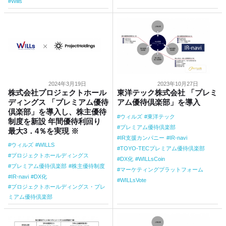
Wills
2024年3月19日
2023年10月27日
株式会社プロジェクトホール
東洋テック株式会社 「プレミ
ディングス 「プレミアム優待
アム優待倶楽部」を導入
倶楽部」を導入し、株主優待
ウィルズ
東洋テック
制度を新設 年間優待利回り
プレミアム優待倶楽部
最大3．4％を実現 ※
IR支援カンパニー
IR-navi
ウィルズ
WILLS
TOYO-TECプレミアム優待倶楽部
プロジェクトホールディングス
DX化
WILLsCoin
プレミアム優待倶楽部
株主優待制度
マーケティングプラットフォーム
IR-navi
DX化
WILLsVote
プロジェクトホールディングス・プレ
ミアム優待倶楽部