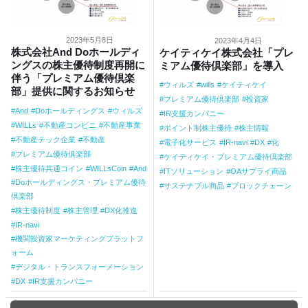
2023年5月8日
2023年4月4日
株式会社And Doホールディ
ケイティケイ株式会社「プレ
ングスの株主優待制度再開に
ミアム優待倶楽部」を導入
伴う「プレミアム優待倶楽
ウィルズ
wills
ケイティケイ
部」提供に関するお知らせ
プレミアム優待倶楽部
投資家
And
Doホールディングス
ウィルズ
IR支援カンパニー
WILLs
不動産コンビニ
不動産事業
ポイント制株主優待
株主情報
不動産テック企業
不動産
電子化サービス
IR-navi
DX
化
プレミアム優待俱楽部
ケイティケイ・プレミアム優待倶楽部
株主優待共通コイン
WILLsCoin
And
ITソリューション
OAサプライ商品
Doホールディングス・プレミアム優待
サステナブル商品
ブロックチェーン
倶楽部
株主優待制度
株主管理
DX化推進
IR-navi
機関投資家マーケティングプラットフ
ォーム
デジタル・トランスフォーメーション
DX
IR支援カンパニー