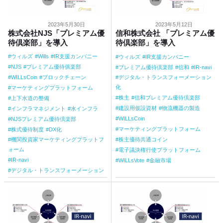
2023年5月30日
2023年5月12日
株式会社NJS「プレミアム優
信和株式会社 「プレミアム優
待倶楽部」を導入
待倶楽部」を導入
ウィルズ
Wills
IR支援カンパニー
ウィルズ
IR支援カンパニー
NJS
プレミアム優待俱楽部
プレミアム優待倶楽部
信和
IR-navi
デジタル・トランスフォーメーション
WILLsCoin
ブロックチェーン
化
マーケティングプラットフォーム
株主
信和プレミアム優待倶楽部
上下水道の整備
建設用仮設資材
物流機器の製造
インフラマネジメント
水インフラ
WILLsCoin
NJSプレミアム優待倶楽部
マーケティングプラットフォーム
株式優待制度
DX化
株主優待共通コイン
機関投資家マーケティングプラットフ
ォーム
電子議決権行使プラットフォーム
IR-navi
WILLsVote
金融市場
デジタル・トランスフォーメーション