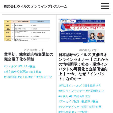
#化
株式会社ウィルズ オンラインプレスルーム
2025年9月12日
2025年7月22日
業界初、株主総会招集通知の
日本総研×ウィルズ 共催IRオ
完全電子化を開始
ンラインセミナー【 これから
の情報開示：社会・環境イン
ウィルズ
WILLS
株主
パクトの可視化と企業価値向
株主総会招集通知
株主総会
上 】〜今、なぜ「インパク
招集通知
電子化
電子
完全電子化
ト」なのか〜
WILLS
ウィルズ
日本総研
IR
オンラインセミナー
企業価値向上
可視化
日本総合研究所
アーカイブ配信
投資家
株主
サステナビリティ経営
経営企画
中小企業
ライブ配信