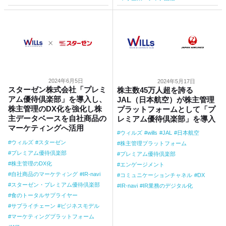
2024年6月5日
2024年5月17日
スターゼン株式会社「プレミ
株主数45万人超を誇る
アム優待倶楽部」を導入し、
JAL（日本航空）が株主管理
株主管理のDX化を強化し株
プラットフォームとして「プ
主データベースを自社商品の
レミアム優待倶楽部」を導入
マーケティングへ活用
ウィルズ
wills
JAL
日本航空
ウィルズ
スターゼン
株主管理プラットフォーム
プレミアム優待倶楽部
プレミアム優待倶楽部
株主管理のDX化
エンゲージメント
自社商品のマーケティング
IR-navi
コミュニケーションチャネル
DX
スターゼン・プレミアム優待倶楽部
IR-navi
IR業務のデジタル化
食のトータルサプライヤー
サプライチェーン
ビジネスモデル
マーケティングプラットフォーム