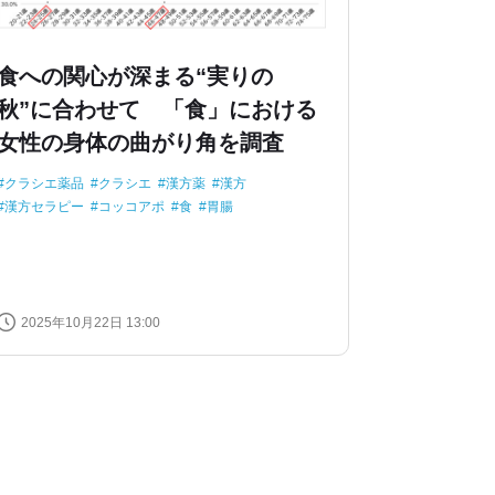
食への関心が深まる“実りの
秋”に合わせて 「食」における
女性の身体の曲がり角を調査
クラシエ薬品
クラシエ
漢方薬
漢方
漢方セラピー
コッコアポ
食
胃腸
2025年10月22日 13:00