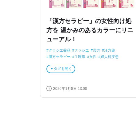
「漢方セラピー」の女性向け処
方を 温かみのあるカラーにリニ
ューアル！
クラシエ薬品
クラシエ
漢方
漢方薬
漢方セラピー
生理痛
女性
婦人科疾患
フェムケア
タグを開く
2026年1月8日 13:00