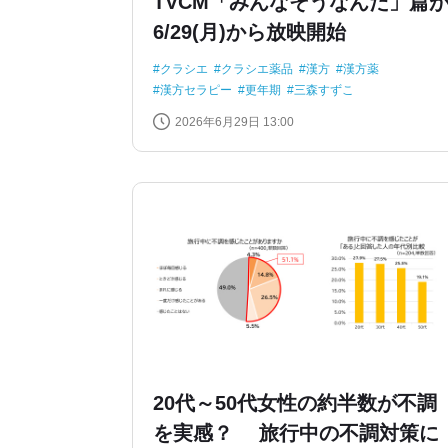
TVCM「みんなそうなんだ」篇
6/29(月)から放映開始
クラシエ
クラシエ薬品
漢方
漢方薬
漢方セラピー
更年期
三森すずこ
2026年6月29日 13:00
20代～50代女性の約半数が不調
を実感？ 旅行中の不調対策に