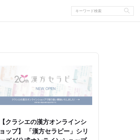
【クラシエの漢方オンラインシ
ョップ】 「漢方セラピー」シリ