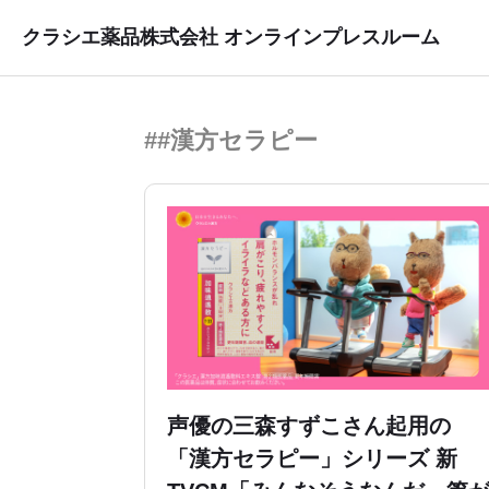
クラシエ薬品株式会社 オンラインプレスルーム
##漢方セラピー
声優の三森すずこさん起用の
「漢方セラピー」シリーズ 新