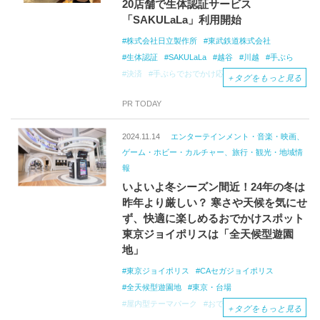
20店舗で生体認証サービス
「SAKULaLa」利用開始
株式会社日立製作所
東武鉄道株式会社
生体認証
SAKULaLa
越谷
川越
手ぶら
決済
手ぶらでおでかけ応援！
指静脈認証
＋
タグをもっと見る
PR TODAY
2024.11.14
エンターテインメント・音楽・映画、
ゲーム・ホビー・カルチャー、旅行・観光・地域情
報
いよいよ冬シーズン間近！24年の冬は
昨年より厳しい？ 寒さや天候を気にせ
ず、快適に楽しめるおでかけスポット
東京ジョイポリスは「全天候型遊園
地」
東京ジョイポリス
CAセガジョイポリス
全天候型遊園地
東京・台場
屋内型テーマパーク
おでかけスポット
冬
＋
タグをもっと見る