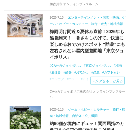
加古川市 オンラインプレスルーム
2026.7.13
エンターテインメント・音楽・映画、ゲ
ーム・ホビー・カルチャー、旅行・観光・地域情報
梅雨明け間近＆夏休み直前！2026年も
酷暑到来！「暑さをしのげて」快適に
楽しめるおでかけスポット “酷暑”にも
左右されない屋内型遊園地「東京ジョ
イポリス」
CAセガジョイポリス
東京ジョイポリス
梅雨
夏休み
酷暑
おでかけ
昆虫
カブトムシ
クワガタ
ホラー
アイスクリーム
＋
タグをもっと見る
CAセガジョイポリス株式会社 オンラインプレスルー
ム
2026.6.18
ゲーム・ホビー・カルチャー、旅行・観
光・地域情報、自治体・公共機関
約90種が境内にギュッ！関西屈指のカ
ラフルな“花の寺”雨の日こそ映え