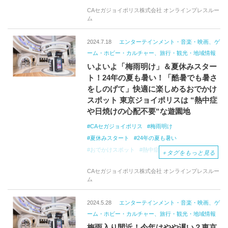
CAセガジョイポリス株式会社 オンラインプレスルー
ム
2024.7.18
エンターテインメント・音楽・映画、ゲ
ーム・ホビー・カルチャー、旅行・観光・地域情報
いよいよ「梅雨明け」＆夏休みスター
ト！24年の夏も暑い！「酷暑でも暑さ
をしのげて」快適に楽しめるおでかけ
スポット 東京ジョイポリスは “熱中症
や日焼けの心配不要“な遊園地
CAセガジョイポリス
梅雨明け
夏休みスタート
24年の夏も暑い
おでかけスポット
熱中症や日焼けの心配不要
＋
タグをもっと見る
遊園地
東京・台場
屋内型テーマパーク
CAセガジョイポリス株式会社 オンラインプレスルー
東京ジョイポリス
全天候型遊園地
ム
ニュースレター
アトラクション
2024.5.28
エンターテインメント・音楽・映画、ゲ
ーム・ホビー・カルチャー、旅行・観光・地域情報
梅雨入り間近！今年はやや遅い？東京