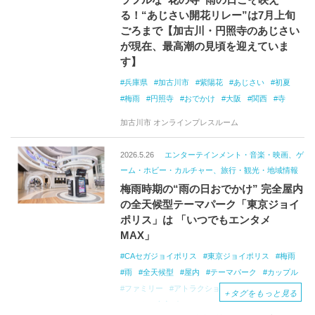
る！“あじさい開花リレー”は7月上旬
ごろまで【加古川・円照寺のあじさい
が現在、最高潮の見頃を迎えていま
す】
兵庫県
加古川市
紫陽花
あじさい
初夏
梅雨
円照寺
おでかけ
大阪
関西
寺
加古川市 オンラインプレスルーム
2026.5.26
エンターテインメント・音楽・映画、ゲ
ーム・ホビー・カルチャー、旅行・観光・地域情報
梅雨時期の“雨の日おでかけ” 完全屋内
の全天候型テーマパーク「東京ジョイ
ポリス」は 「いつでもエンタメ
MAX」
CAセガジョイポリス
東京ジョイポリス
梅雨
雨
全天候型
屋内
テーマパーク
カップル
ファミリー
アトラクション
おでかけ
＋
タグをもっと見る
デックス東京ビーチ