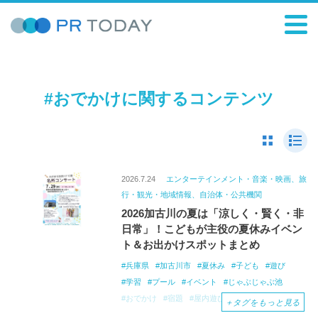
#おでかけに関するコンテンツ
2026.7.24
エンターテインメント・音楽・映画、旅
行・観光・地域情報、自治体・公共機関
2026加古川の夏は「涼しく・賢く・非
日常」！こどもが主役の夏休みイベン
ト＆お出かけスポットまとめ
兵庫県
加古川市
夏休み
子ども
遊び
学習
プール
イベント
じゃぶじゃぶ池
おでかけ
宿題
屋内遊び
＋
タグをもっと見る