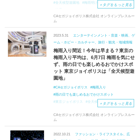
全天候型遊園地
梅雨明け
夏休みスタート
＋
タグをもっと見る
酷暑
おでかけスポット
熱中症
CAセガジョイポリス株式会社 オンラインプレスルー
甲虫王者ムシキング
夏祭り
ム
デジタリアル花火大会
3Dサウンドホラーアトラクション
2023.5.31
エンターテインメント・音楽・映画、ゲ
音ゲーコースター
アトラクション
ーム・ホビー・カルチャー、旅行・観光・地域情報
アスレチックス
梅雨入り間近！今年は早まる？東京の
ディッピンドッツアイスクリーム
梅雨入り平均は、6月7日 梅雨を気にせ
新感覚スイーツ
ず、雨の日でも楽しめるおでかけスポ
ット 東京ジョイポリスは「全天候型遊
園地」
CAセガジョイポリス
梅雨入り
雨の日でも楽しめるおでかけスポット
東京ジョイポリス
全天候型遊園地
＋
タグをもっと見る
人気のアトラクション
VR
セガ
梅雨
CAセガジョイポリス株式会社 オンラインプレスルー
シューティングアトラクション
台場
ム
2022.10.21
ファッション・ライフスタイル、広