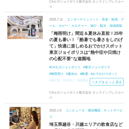
CAセガジョイポリス株式会社 オンラインプレスルー
ム
2025.7.11
エンターテインメント・音楽・映画、ゲ
ーム・ホビー・カルチャー、旅行・観光・地域情報
「梅雨明け」間近＆夏休み直前！25年
の夏も暑い！「酷暑でも暑さをしのげ
て」快適に楽しめるおでかけスポット
東京ジョイポリスは“熱中症や日焼け
の心配不要“な遊園地
CAセガジョイポリス
東京ジョイポリス
梅雨明け
夏休み
酷暑
おでかけスポット
熱中症
日焼け
遊園地
全天候型遊園地
＋
タグをもっと見る
屋内
お台場
夏祭り
ホラー
アスレチック
CAセガジョイポリス株式会社 オンラインプレスルー
アトラクション
アイスクリーム
ム
2025.1.8
コンピュータ・通信機器、ネットサービ
ス
埼玉県越谷・川越エリアの飲食店など