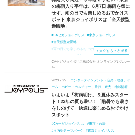
の梅雨入り平年は、6月7日 梅雨を気に
せず、雨の日でも楽しめるおでかけス
ポット 東京ジョイポリスは「全天候型
遊園地」
CAセガジョイポリス
東京ジョイポリス
全天候型遊園地
雨の日でも楽しめるおでかけスポット
＋
タグをもっと見る
アトラクション体験
デックス東京ビーチ
CAセガジョイポリス株式会社 オンラインプレスルー
ジェットコースター
音ゲーコースター
ム
絶叫体験
爽快感抜群
スポーツアトラクション
梅雨
2023.7.25
エンターテインメント・音楽・映画、ゲ
ーム・ホビー・カルチャー、旅行・観光・地域情報
いよいよ「梅雨明け」＆夏休みスター
ト！23年の夏も暑い！「酷暑でも暑さ
をしのげて」快適に楽しめるおでかけ
スポット
CAセガジョイポリス
東京・台場
屋内型テーマパーク
東京ジョイポリス