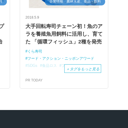
料
企業情報、農林水産、食品・飲料
2018.5.9
プ
大手回転寿司チェーン初！魚のア
ラを養殖魚用飼料に活用し、育て
始
た 「循環フィッシュ」2種を発売
くら寿司
フード・アクション・ニッポンアワード
SDGs
食品ロス
フードロス
＋
タグをもっと見る
PR TODAY