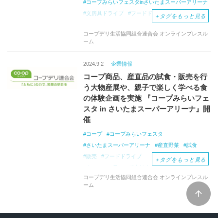
コープみらいフェスタinさいたまスーパーアリーナ
文房具ドライブ
フードドライブ
＋
タグをもっと見る
さいたまスーパーアリーナ
生協
宅配
コープデリ生活協同組合連合会 オンラインプレスル
ーム
2024.9.2
企業情報
コープ商品、産直品の試食・販売を行
う大物産展や、親子で楽しく学べる食
の体験企画を実施 『コープみらいフェ
スタ in さいたまスーパーアリーナ』開
催
コープ
コープみらいフェスタ
さいたまスーパーアリーナ
産直野菜
試食
販売
フードドライブ
＋
タグをもっと見る
赤ちゃん・子ども服交歓会
コープデリ生活協同組合連合会 オンラインプレスル
ーム