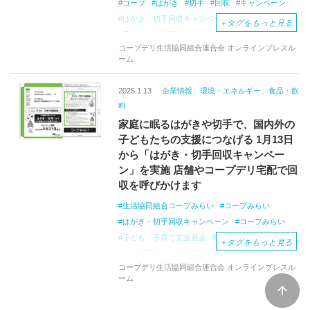
コープ
はがき
切手
回収
キャンペーン
はがき・切手回収キャンペーン
子ども支援
＋
タグをもっと見る
子ども
支援基金
コープデリ生活協同組合連合会 オンラインプレスル
ーム
2025.1.13
企業情報、環境・エネルギー、食品・飲
料
家庭に眠るはがきや切手で、国内外の
子どもたちの支援につなげる 1月13日
から「はがき・切手回収キャンペー
ン」を実施 店舗やコープデリ宅配で回
収を呼びかけます
生活協同組合コープみらい
コープみらい
はがき・切手回収キャンペーン
コープみらい
子ども・子育て支援基金
寄贈
「社会福祉法人
＋
タグをもっと見る
中央共同募金会」
認定NPO法人
コープデリ生活協同組合連合会 オンラインプレスル
ハンガー・フリー・ワールド
認定NPO法人
ーム
アジア・コミュニティ・センター21
誰一人取り残さない