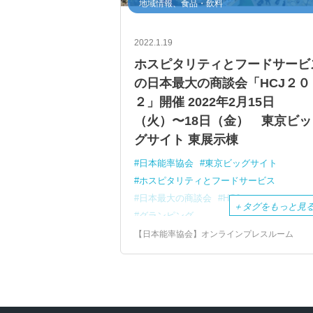
地域情報、食品・飲料
2022.1.19
ホスピタリティとフードサービ
の日本最大の商談会「HCJ２０
２」開催 2022年2月15日
（火）〜18日（金） 東京ビッ
グサイト 東展示棟
日本能率協会
東京ビッグサイト
ホスピタリティとフードサービス
日本最大の商談会
HCJ２０２２
＋
タグをもっと見
グランピング
国際ホテル・レストラン・ショー
【日本能率協会】オンラインプレスルーム
フード・ケータリングショー
厨房設備機器展
オリジナル商品開発WEEK
インバウンドマーケットEXPO２０２２