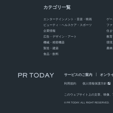
地域観光振興展
ニューノーマル時代
カテゴリ一覧
外食店舗
スパイス＆ハーブ
宿泊業
スマート化研究会
宿泊施設
飲食店
エンターテインメント・音楽・映画
ゲー
プラスチック資源循環促進法
SDGs
ビューティ・ヘルスケア・スポーツ
ファ
脱プラスチック
アフターコロナ
企業情報
住ま
御三家ホテル
総料理長
広告・デザイン・アート
教育
機械・精密機器
環境
製造・建築
農林
食品・飲料
サービスのご案内
オンラ
利用規約
個人情報保護方針
このウェブサイト上の文章、映像、
© PR TODAY. ALL RIGHT RESERVED.