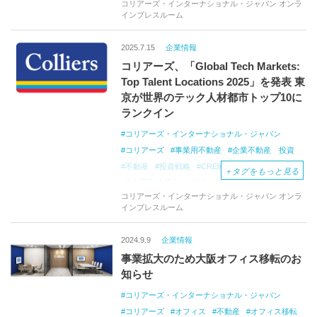
コリアーズ・インターナショナル・ジャパン オンラ
オフィス仲介
プロジェクトマネジメント
インプレスルーム
オフィスマーケットレポート
不動産レポート
2025.7.15
企業情報
コリアーズ、「Global Tech Markets:
Top Talent Locations 2025」を発表 東
京が世界のテック人材都市トップ10に
ランクイン
コリアーズ・インターナショナル・ジャパン
コリアーズ
事業用不動産
企業不動産 投資
不動産
投資戦略
CRE戦略
CREコンサル
＋
タグをもっと見る
海外不動産投資
会社
オフィス移転コンサル
コリアーズ・インターナショナル・ジャパン オンラ
オフィス仲介
不動産
インプレスルーム
プロジェクトマネジメント
オフィスマーケットレポート
不動産レポート
2024.9.9
企業情報
事業拡大のため大阪オフィス移転のお
知らせ
コリアーズ・インターナショナル・ジャパン
コリアーズ
オフィス
不動産
オフィス移転