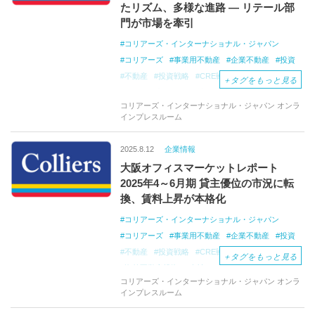
たリズム、多様な進路 ― リテール部
門が市場を牽引
コリアーズ・インターナショナル・ジャパン
コリアーズ
事業用不動産
企業不動産
投資
不動産
投資戦略
CRE戦略
CREコンサル
＋
タグをもっと見る
海外不動産投資
会社
オフィス移転コンサル
コリアーズ・インターナショナル・ジャパン オンラ
オフィス仲介
プロジェクトマネジメント
インプレスルーム
オフィスマーケットレポート
2025.8.12
企業情報
大阪オフィスマーケットレポート
2025年4～6月期 貸主優位の市況に転
換、賃料上昇が本格化
コリアーズ・インターナショナル・ジャパン
コリアーズ
事業用不動産
企業不動産
投資
不動産
投資戦略
CRE戦略
CREコンサル
＋
タグをもっと見る
海外不動産投資
会社
オフィス移転コンサル
コリアーズ・インターナショナル・ジャパン オンラ
オフィス仲介
プロジェクトマネジメント
インプレスルーム
オフィスマーケットレポート
不動産レポート