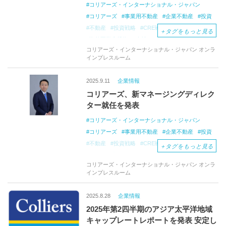
コリアーズ・インターナショナル・ジャパン
コリアーズ
事業用不動産
企業不動産
投資
不動産
投資戦略
CRE戦略
CREコンサル
＋
タグをもっと見る
海外不動産投資
会社
オフィス移転コンサル
コリアーズ・インターナショナル・ジャパン オンラ
オフィス仲介
プロジェクトマネジメント
インプレスルーム
オフィスマーケットレポート
不動産レポート
2025.9.11
企業情報
コリアーズ、新マネージングディレク
ター就任を発表
コリアーズ・インターナショナル・ジャパン
コリアーズ
事業用不動産
企業不動産
投資
不動産
投資戦略
CRE戦略
CREコンサル
＋
タグをもっと見る
海外不動産投資
会社
オフィス移転コンサル
コリアーズ・インターナショナル・ジャパン オンラ
オフィス仲介
プロジェクトマネジメント
インプレスルーム
オフィスマーケットレポート
就任
マネージングディレクター
2025.8.28
企業情報
2025年第2四半期のアジア太平洋地域
キャップレートレポートを発表 安定し