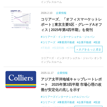
インプレスルーム
オフィスマーケットレポート
不動産レポート
2026.2.10
企業情報
コリアーズ、「オフィスマーケットレ
ポート | 東京主要5区・グレードAオフ
ィス | 2025年第4四半期」を発刊
コリアーズ・インターナショナル・ジャパン
コリアーズ
事業用不動産
企業不動産
投資
不動産
投資戦略
CRE戦略
CREコンサル
＋
タグをもっと見る
海外不動産投資
会社
オフィス移転コンサル
コリアーズ・インターナショナル・ジャパン オンラ
オフィス仲介
プロジェクトマネジメント
インプレスルーム
オフィスマーケットレポート
不動産レポート
2025.11.17
企業情報
アジア太平洋地域キャップレートレポ
ート 2025年第3四半期 市場心理の改
善が安定化の兆しを示す
コリアーズインターナショナルジャパン
コリアーズ
事業用不動産
企業不動産
投資