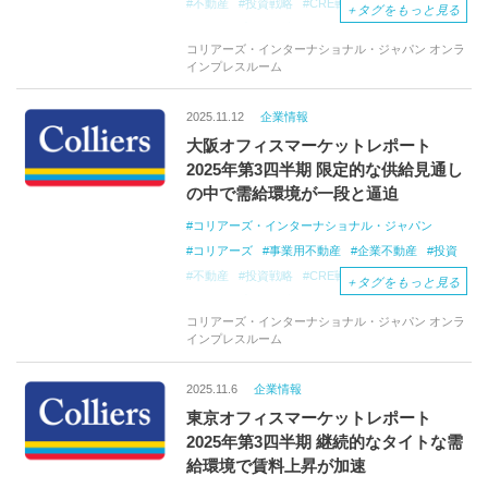
不動産
投資戦略
CRE戦略
CREコンサル
＋
タグをもっと見る
海外不動産
会社
オフィス移転コンサル
コリアーズ・インターナショナル・ジャパン オンラ
オフィス仲介
プロジェクトマネジメント
インプレスルーム
オフィスマーケットレポート
不動産レポート
アジア太平洋
2025.11.12
企業情報
大阪オフィスマーケットレポート
2025年第3四半期 限定的な供給見通し
の中で需給環境が一段と逼迫
コリアーズ・インターナショナル・ジャパン
コリアーズ
事業用不動産
企業不動産
投資
不動産
投資戦略
CRE戦略
CREコンサル
＋
タグをもっと見る
海外不動産
会社
オフィス移転コンサル
コリアーズ・インターナショナル・ジャパン オンラ
オフィス仲介
プロジェクトマネジメント
インプレスルーム
オフィスマーケットレポート
不動産レポート
2025.11.6
企業情報
東京オフィスマーケットレポート
2025年第3四半期 継続的なタイトな需
給環境で賃料上昇が加速