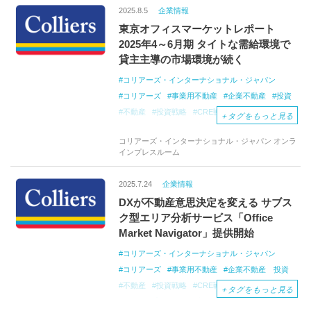
2025.8.5
企業情報
東京オフィスマーケットレポート
2025年4～6月期 タイトな需給環境で
貸主主導の市場環境が続く
コリアーズ・インターナショナル・ジャパン
コリアーズ
事業用不動産
企業不動産
投資
不動産
投資戦略
CRE戦略
CREコンサル
＋
タグをもっと見る
海外不動産投資
会社
オフィス移転コンサル
コリアーズ・インターナショナル・ジャパン オンラ
オフィス仲介
プロジェクトマネジメント
インプレスルーム
オフィスマーケットレポート
不動産レポート
2025.7.24
企業情報
DXが不動産意思決定を変える サブス
ク型エリア分析サービス「Office
Market Navigator」提供開始
コリアーズ・インターナショナル・ジャパン
コリアーズ
事業用不動産
企業不動産 投資
不動産
投資戦略
CRE戦略
CREコンサル
＋
タグをもっと見る
海外不動産投資
会社
オフィス移転コンサル