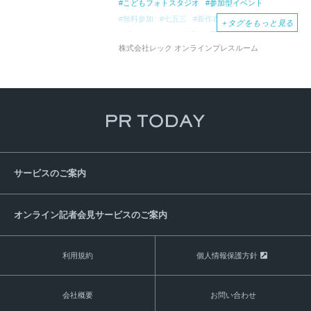
こどもフォトスタジオ
参加型イベント
無料参加
七五三
新作衣装試着
＋
タグをもっと見る
プロのヘアメイク体験
夏休みの思い出づくり
株式会社レック オンラインプレスルーム
アトレ竹芝
キッズ向けイベント
親子でわくわくWEEK
華やか
愛らしい
コーディネート
ワークショップ
レンタル衣装
オリジナル万華鏡作り
サービスのご案内
オンライン記者会見サービスのご案内
利用規約
個人情報保護方針
会社概要
お問い合わせ