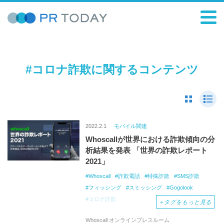
#コロナ詐欺に関するコンテンツ
2022.2.1
モバイル関連
Whoscallが世界における詐欺傾向の分
析結果を発表 「世界の詐欺レポート
2021」
Whoscall
詐欺電話
特殊詐欺
SMS詐欺
フィッシング
スミッシング
Gogolook
コロナ詐欺
＋
タグをもっと見る
Whoscall オンラインプレスルーム