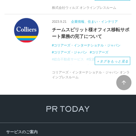
株式会社ウィルズ オンラインプレスルーム
2023.9.21
企業情報、住まい・インテリア
チームスピリット様オフィス移転サポ
ート業務の完了について
コリアーズ・インターナショナル・ジャパン
コリアーズ・ジャパン
コリアーズ
総合不動産サービス
投資運用会社
不動産
＋
タグをもっと見る
オフィス移転
ハイブリッドワーク
コリアーズ・インターナショナル・ジャパン オンラ
チームスピリット
WeWork
インプレスルーム
サービスのご案内