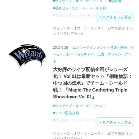
ウィザーズ・オブ・ザ・コースト
最終回
最新セットでチーム・シールド戦
YouTubeチャンネル
ライブ配信
＋
タグをもっと見る
元祖戦略トレーディングカードゲーム
ウィザーズ・オブ・ザ・コースト 日本事業部 オン
マジック：ザ・ギャザリング
マジック
ラインプレスルーム
世界的ゲームクリエイティブカンパニー
イクサラン：失われし洞窟
MTGアリーナ
2023.6.29
エンターテインメント・音楽・映画、ゲ
Triple
Showdown
ーム・ホビー・カルチャー、広告・デザイン・アー
ト
大好評のライブ配信企画がシリーズ
化！ Vol.01は最新セット『指輪物語：
中つ国の伝承』でチーム・シールド
戦！ 『Magic:The Gathering Triple
Showdown Vol.01』
ウィザーズ・オブ・ザ・コースト
ライブ配信企画
元祖戦略トレーディングカードゲーム
＋
タグをもっと見る
マジック：ザ・ギャザリング
ウィザーズ・オブ・ザ・コースト 日本事業部 オン
YouTubeチャンネル
ゲームのプロ
ラインプレスルーム