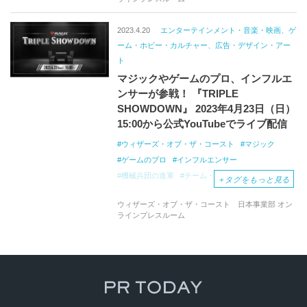
インフルエンサー
指輪物語：中つ国の伝承
チーム・シールド戦
2023.4.20
エンターテインメント・音楽・映画、ゲ
ーム・ホビー・カルチャー、広告・デザイン・アー
ト
マジックやゲームのプロ、インフルエ
ンサーが参戦！ 『TRIPLE
SHOWDOWN』 2023年4月23日（日）
15:00から公式YouTubeでライブ配信
ウィザーズ・オブ・ザ・コースト
マジック
ゲームのプロ
インフルエンサー
機械兵団の進軍
チーム・シールド戦
＋
タグをもっと見る
ガチンコ対決
最新セット
ウィザーズ・オブ・ザ・コースト 日本事業部 オン
元祖戦略トレーディングカードゲーム
ラインプレスルーム
マジック：ザ・ギャザリング
世界的ゲームクリエイティブカンパニー
YouTubeチャンネル
ライブ配信イベン