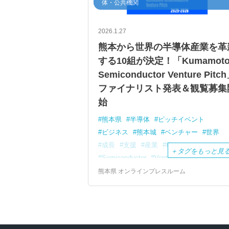
体・公共機関
2026.1.27
熊本から世界の半導体産業を革
する10組が決定！「Kumamot
Semiconductor Venture Pitc
ファイナリスト発表＆観覧募集
始
熊本県
半導体
ピッチイベント
ビジネス
熊本城
ベンチャー
世界
成長
支援
産業
Kumamoto
＋
タグをもっと見
Semiconductor
Venture
Pitch
熊本県 オンラインプレスルーム