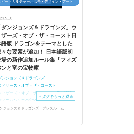
ホビー・カルチャー、広告・デザイン・アート
23.5.10
「ダンジョンズ＆ドラゴンズ」ウ
ィザーズ・オブ・ザ・コースト日
本語版 ドラゴンをテーマとした
様々な要素が追加！ 日本語版初
登場の新作追加ルール集「フィズ
バンと竜の宝物庫」
ダンジョンズ＆ドラゴンズ
ウィザーズ・オブ・ザ・コースト
ウィザーズ・オブ・ザ・コースト日本語版
＋
タグをもっと見る
フィズバンと竜の宝物庫
ロールプレイング・ゲーム
RPG
ンジョンズ＆ドラゴンズ プレスルーム
ファンタジー・テーブルトップRPG
D&D
ドラゴン
TRPG