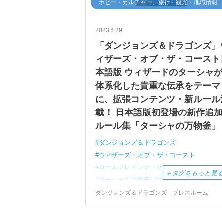
ホビー・カルチャー、旅行・観光・地域情報
2023.6.29
「ダンジョンズ＆ドラゴンズ」
ィザーズ・オブ・ザ・コースト
本語版 ウィザードのターシャ
体系化した貴重な伝承をテーマ
に、拡張コンテンツ・新ルール
載！ 日本語版初登場の新作追
ルール集「ターシャの万物釜」
ダンジョンズ＆ドラゴンズ
ウィザーズ・オブ・ザ・コースト
ロールプレイング・ゲーム
RPG
D&D
＋
タグをもっと見
ターシャの万物釜
ザナサーの百科全書
フィズバンと竜の宝物庫
ダンジョンズ＆ドラゴンズ プレスルーム
初回限定キャンペーン
日本オリジナル
コマンドフェスト・大阪2023