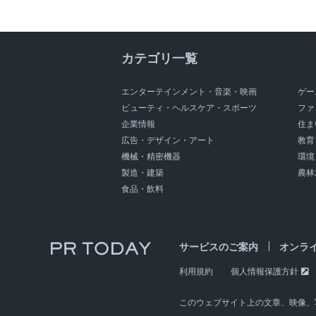
フィズバンと宝の宝物庫
テーブルトップRPG
カテゴリ一覧
エンターテインメント・音楽・映画
ゲー
ビューティ・ヘルスケア・スポーツ
ファ
企業情報
住ま
広告・デザイン・アート
教育
機械・精密機器
環境
製造・建築
農林
食品・飲料
サービスのご案内
オンラ
利用規約
個人情報保護方針
このウェブサイト上の文章、映像、