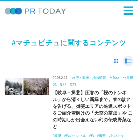
#マチュピチュに関するコンテンツ
2026.2.17
旅行・観光・地域情報、自治体・公共機
関、食品・飲料
【岐阜・揖斐】圧巻の「桜のトンネ
ル」から清々しい新緑まで。春の訪れ
を告げる、揖斐エリアの厳選スポット
をご紹介雪解けの「天空の茶畑」や こ
の時期しか出会えない幻の伝統野菜な
ど
岐阜
桜のトンネル
桜
揖斐
トンネル