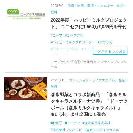
日の出
みよし
松山城
萬翠荘
伊予鉄道
2023.6.9
健康・医療、環境・エネルギー、食品・
旧濱田医院
三津の壁画
梅津寺駅
飲料
noma-noma
忽那諸島
興居島
津和地島
2022年度「ハッピーミルクプロジェク
中島
スプラッシュビーチ
大観覧車
ト」 ユニセフに1,564万7,089円を寄付
くるりん
圓満寺
コープ
コープデリ
ハッピーミルクプロジェクト
アフリカ
日本ユニセフ協会
コートジボワール
新潟
＋
タグをもっと見る
牛乳
栄養
コープデリ生活協同組合連合会 オンラインプレスル
ーム
2021.3.11
ファッション・ライフスタイル、食品・
飲料
森永製菓とコラボ新商品！「森永ミル
クキャラメルドーナツ棒」 「ドーナツ
ボール（森永ミルクキャラメル）」
4/1（木）より全国にて発売
お菓子
ドーナツ
森永製菓株式会社
株式会社フジバンビ
森永ミルクキャラメル