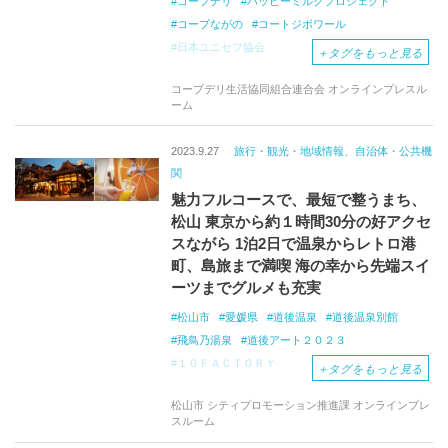
コープデリ
ハッピーミルクプロジェクト
コープながの
コートジボワール
日本ユニセフ協会
＋
タグをもっと見る
コープデリ生活協同組合連合会 オンラインプレスル
ーム
2023.9.27
旅行・観光・地域情報、自治体・公共機
関
魅力フルコースで、最短で整うまち、
松山 東京から約１時間30分の好アクセ
スながら 1泊2日で温泉からレトロ港
町、島旅まで満喫 海の幸から先端スイ
ーツまでグルメも充実
松山市
愛媛県
道後温泉
道後温泉別館
飛鳥乃湯泉
道後アート２０２３
１０ＦＡＣＴＯＲＹ
＋
タグをもっと見る
えひめ果実倶楽部みかんの木
松山市 シティプロモーション推進課 オンラインプレ
道後ミルクチーズケエキ
ことり
瓢太
スルーム
松山鯛めし
秋嘉
太田屋
三津浜焼き