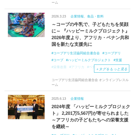
ーム
2026.3.23
企業情報、食品・飲料
～コープの牛乳で、子どもたちを笑顔
に～ 『ハッピーミルクプロジェクト』
2026年度より、アフリカ・ベナン共和
国を新たな支援先に
コープデリ生活協同組合連合会
コープデリ
コープ
ハッピーミルクプロジェクト
支援
栄養改善
アフリカ
ベナン共和国
ベナン
＋
タグをもっと見る
コープデリ生活協同組合連合会 オンラインプレスル
ーム
2025.6.13
企業情報
2024年度 「ハッピーミルクプロジェク
ト」 2,201万5,567円が寄せられました
～アフリカの子どもたちへの栄養支援
を継続～