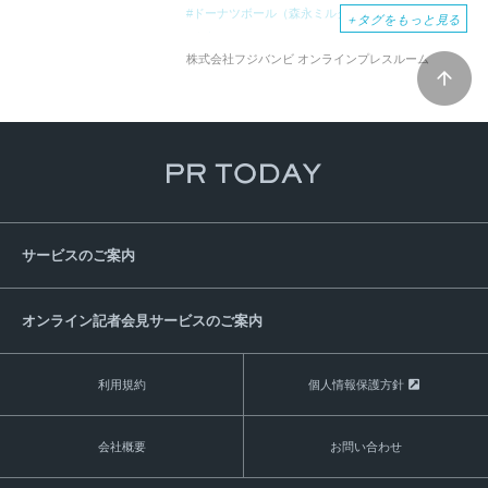
ドーナツボール（森永ミルクキャラメル）
＋
タグをもっと見る
森永ミルクキャラメルドーナツ棒
お土産
熊本
株式会社フジバンビ オンラインプレスルーム
九州
サービスのご案内
オンライン記者会見サービスのご案内
利用規約
個人情報保護方針
会社概要
お問い合わせ