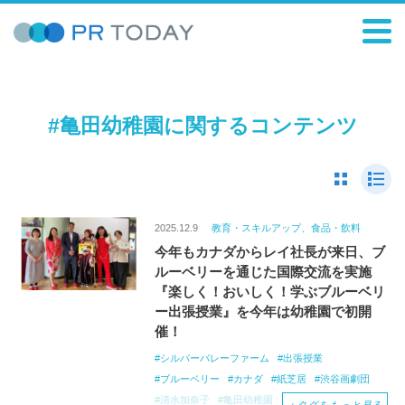
#亀田幼稚園に関するコンテンツ
2025.12.9
教育・スキルアップ、食品・飲料
今年もカナダからレイ社長が来日、ブ
ルーベリーを通じた国際交流を実施
『楽しく！おいしく！学ぶブルーベリ
ー出張授業』を今年は幼稚園で初開
催！
シルバーバレーファーム
出張授業
ブルーベリー
カナダ
紙芝居
渋谷画劇団
清水加奈子
亀田幼稚園
品川区
食育