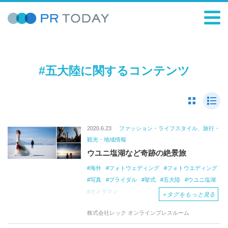
#五大陸に関するコンテンツ
2020.6.23
ファッション・ライフスタイル、旅行・
観光・地域情報
ウユニ塩湖など奇跡の絶景旅
海外
フォトウェディング
フォトウエディング
写真
ブライダル
挙式
五大陸
ウユニ塩湖
カメラマン
＋
タグをもっと見る
株式会社レック オンラインプレスルーム