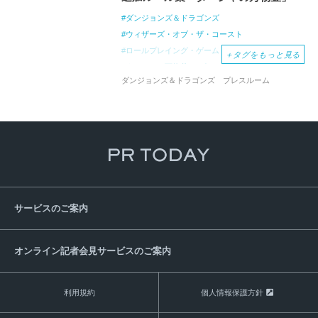
ダンジョンズ＆ドラゴンズ
ウィザーズ・オブ・ザ・コースト
ロールプレイング・ゲーム
RPG
D&D
＋
タグをもっと見る
ターシャの万物釜
ザナサーの百科全書
ダンジョンズ＆ドラゴンズ プレスルーム
フィズバンと竜の宝物庫
初回限定キャンペーン
日本オリジナル
コマンドフェスト・大阪2023
フィズバンと宝の宝物庫
テーブルトップRPG
サービスのご案内
オンライン記者会見サービスのご案内
利用規約
個人情報保護方針