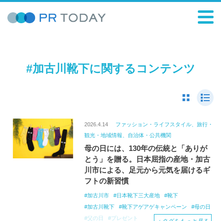
#加古川靴下に関するコンテンツ
2026.4.14
ファッション・ライフスタイル、旅行・
観光・地域情報、自治体・公共機関
母の日には、130年の伝統と「ありが
とう」を贈る。日本屈指の産地・加古
川市による、足元から元気を届けるギ
フトの新習慣
加古川市
日本靴下三大産地
靴下
加古川靴下
靴下アゲアゲキャンペーン
母の日
父の日
プレゼント