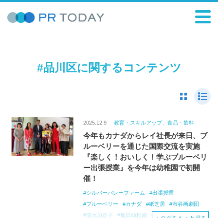
#品川区に関するコンテンツ
2025.12.9
教育・スキルアップ、食品・飲料
今年もカナダからレイ社長が来日、ブ
ルーベリーを通じた国際交流を実施
『楽しく！おいしく！学ぶブルーベリ
ー出張授業』を今年は幼稚園で初開
催！
シルバーバレーファーム
出張授業
ブルーベリー
カナダ
紙芝居
渋谷画劇団
清水加奈子
亀田幼稚園
品川区
食育